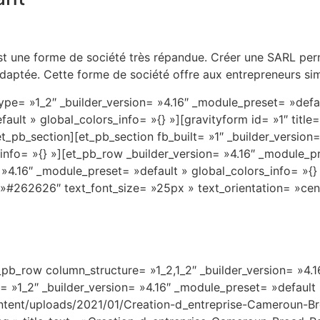
est une forme de société très répandue. Créer une SARL pe
adaptée. Cette forme de société offre aux entrepreneurs simp
pe= »1_2″ _builder_version= »4.16″ _module_preset= »defau
ult » global_colors_info= »{} »][gravityform id= »1″ title= 
_pb_section][et_pb_section fb_built= »1″ _builder_version
fo= »{} »][et_pb_row _builder_version= »4.16″ _module_pre
»4.16″ _module_preset= »default » global_colors_info= »{} 
»#262626″ text_font_size= »25px » text_orientation= »cent
_pb_row column_structure= »1_2,1_2″ _builder_version= »4.
= »1_2″ _builder_version= »4.16″ _module_preset= »default
tent/uploads/2021/01/Creation-d_entreprise-Cameroun-Br