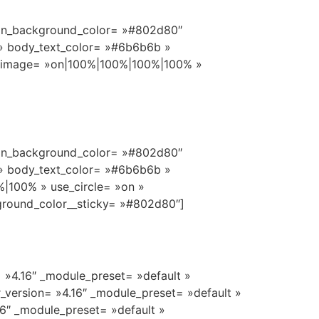
icon_background_color= »#802d80″
 » body_text_color= »#6b6b6b »
ii_image= »on|100%|100%|100%|100% »
icon_background_color= »#802d80″
 » body_text_color= »#6b6b6b »
|100% » use_circle= »on »
ground_color__sticky= »#802d80″]
= »4.16″ _module_preset= »default »
r_version= »4.16″ _module_preset= »default »
16″ _module_preset= »default »