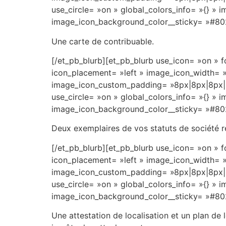
point
use_circle= »on » global_colors_info= »{} 
nous
image_icon_background_color__sticky= »#80
essayons,
Une carte de contribuable.
nous
ne
[/et_pb_blurb][et_pb_blurb use_icon= »on »
pensons
icon_placement= »left » image_icon_width= »
pas
image_icon_custom_padding= »8px|8px|8px|8
qu'il
use_circle= »on » global_colors_info= »{} 
soit
image_icon_background_color__sticky= »#80
possible
Deux exemplaires de vos statuts de société ré
de
trouver
[/et_pb_blurb][et_pb_blurb use_icon= »on »
un
icon_placement= »left » image_icon_width= »
meilleur
image_icon_custom_padding= »8px|8px|8px|8
nom
use_circle= »on » global_colors_info= »{} 
pour
image_icon_background_color__sticky= »#80
la
promotion
Une attestation de localisation et un plan de 