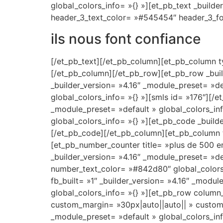
la
global_colors_info= »{} »][et_pb_text _builde
rentabilitÃ©
header_3_text_color= »#545454″ header_3_fon
d'un
ils nous font confiance
casino,
je
[/et_pb_text][/et_pb_column][et_pb_column ty
suis
[/et_pb_column][/et_pb_row][et_pb_row _buil
choquÃ©
_builder_version= »4.16″ _module_preset= »de
de
global_colors_info= »{} »][smls id= »176″][/
ne
_module_preset= »default » global_colors_inf
pas
global_colors_info= »{} »][et_pb_code _builde
voir
[/et_pb_code][/et_pb_column][et_pb_column ty
certaines
[et_pb_number_counter title= »plus de 500 
promotions
_builder_version= »4.16″ _module_preset= »defa
qui
number_text_color= »#842d80″ global_colors
pollinisent
fb_built= »1″ _builder_version= »4.16″ _mod
leurs
global_colors_info= »{} »][et_pb_row column_
propriÃ©tÃ©s
custom_margin= »30px|auto||auto|| » custom_p
terrestres
_module_preset= »default » global_colors_inf
avec