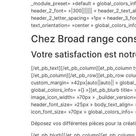
_module_preset= »default » global_colors_inf
leur
header_2_font= »|300||||||| » header_2_text_
casino
header_2_letter_spacing= »1px » header_3_fon
en
text_orientation= »center » global_colors_inf
ligne.
Chez Broad range cons
Roulette
auto
Votre satisfaction est notr
en
[/et_pb_text][/et_pb_column][et_pb_column ty
ligne
[/et_pb_column][/et_pb_row][et_pb_row column
custom_margin= »42px|auto||auto|| » global_c
Poker
global_colors_info= »{} »][et_pb_blurb title=
Bonus
image_icon_width= »70px » _builder_version= 
Sans
header_font_size= »25px » body_text_align=
Dépôt
icon_font_size= »70px » global_colors_info= »
Une
autre
Déposez vos différentes pièces pour la créati
machine
Ã
[/et_pb_blurb][/et_pb_column][et_pb_column t