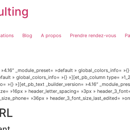
lting
ations
Blog
A propos
Prendre rendez-vous
Pa
= »4.16″ _module_preset= »default » global_colors_info= »{
fault » global_colors_info= »{} »][et_pb_column type= »1_2
= »{} »][et_pb_text _builder_version= »4.16″ _module_prese
e= »16px » header_letter_spacing= »3px » header_3_font= »
_size_phone= »36px » header_3_font_size_last_edited= »on|
ARL
ant