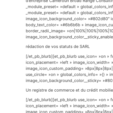
d’entreprise Cameroun Broad Range Consultin
dÃ©clencher
_module_preset= »default » global_colors_in
une
_module_preset= »default » global_colors_inf
multitude
image_icon_background_color= »#802d80″ ico
d'options
body_text_color= »#6b6b6b » image_icon_cus
de
border_radii_image= »on|100%|100%|100%|100
bonus.
image_icon_background_color__sticky_enabl
Avec
Gros
rédaction de vos statuts de SARL
Bonus
[/et_pb_blurb][et_pb_blurb use_icon= »on »
Site
icon_placement= »left » image_icon_width= »
De
image_icon_custom_padding= »8px|8px|8px|8
Machines
use_circle= »on » global_colors_info= »{} 
à
image_icon_background_color__sticky= »#80
Sous
-
Un registre de commerce et du crédit mobilie
Peu
importe
[/et_pb_blurb][et_pb_blurb use_icon= »on »
Ã
icon_placement= »left » image_icon_width= »
quel
image_icon_custom_padding= »8px|8px|8px|8