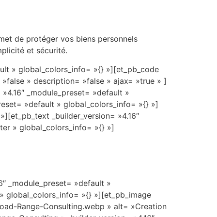
rmet de protéger vos biens personnels
licité et sécurité.
lt » global_colors_info= »{} »][et_pb_code
»false » description= »false » ajax= »true » ]
= »4.16″ _module_preset= »default »
set= »default » global_colors_info= »{} »]
»][et_pb_text _builder_version= »4.16″
er » global_colors_info= »{} »]
16″ _module_preset= »default »
 » global_colors_info= »{} »][et_pb_image
oad-Range-Consulting.webp » alt= »Creation