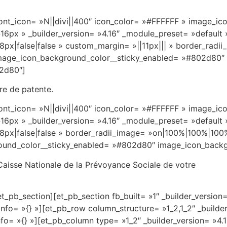
 font_icon= »N||divi||400″ icon_color= »#FFFFFF » image_
16px » _builder_version= »4.16″ _module_preset= »default
x|false|false » custom_margin= »||11px||| » border_rad
» image_icon_background_color__sticky_enabled= »#802d80″
2d80″]
re de patente.
 font_icon= »N||divi||400″ icon_color= »#FFFFFF » image_
16px » _builder_version= »4.16″ _module_preset= »default
px|false|false » border_radii_image= »on|100%|100%|100%
round_color__sticky_enabled= »#802d80″ image_icon_back
 Caisse Nationale de la Prévoyance Sociale de votre
t_pb_section][et_pb_section fb_built= »1″ _builder_version
nfo= »{} »][et_pb_row column_structure= »1_2,1_2″ _builde
fo= »{} »][et_pb_column type= »1_2″ _builder_version= »4.