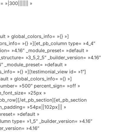
 »|300||||||| »
lt » global_colors_info= »{} »]
ors_info= »{} »][et_pb_column type= »4_4″
sion= »4.16″ _module_preset= »default »
tructure= »3_5,2_5″ _builder_version= »4.16″
6″ _module_preset= »default »
_info= »{} »][testimonial_view id= »1″]
ult » global_colors_info= »{} »]
number= »500″ percent_sign= »off »
tle_font_size= »25px »
pb_row][/et_pb_section][et_pb_section
om_padding= »54px||102px||| »
preset= »default »
umn type= »1_5″ _builder_version= »4.16″
r_version= »4.16″