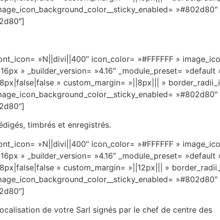
» image_icon_background_color__sticky_enabled= »#802d80″
2d80″]
 font_icon= »N||divi||400″ icon_color= »#FFFFFF » image_
16px » _builder_version= »4.16″ _module_preset= »default
px|false|false » custom_margin= »||8px||| » border_radi
» image_icon_background_color__sticky_enabled= »#802d80″
2d80″]
digés, timbrés et enregistrés.
 font_icon= »N||divi||400″ icon_color= »#FFFFFF » image_
16px » _builder_version= »4.16″ _module_preset= »default
px|false|false » custom_margin= »||12px||| » border_rad
» image_icon_background_color__sticky_enabled= »#802d80″
2d80″]
localisation de votre Sarl signés par le chef de centre des