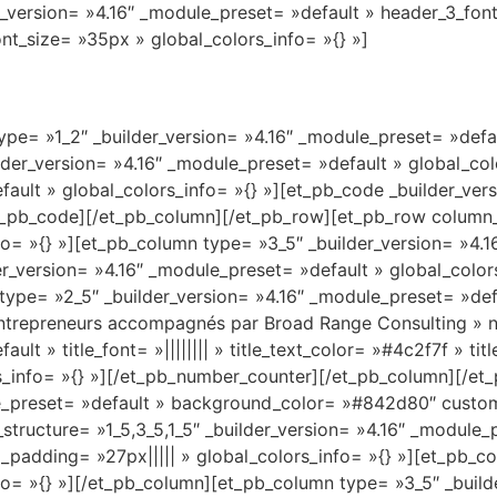
r_version= »4.16″ _module_preset= »default » header_3_font=
t_size= »35px » global_colors_info= »{} »]
pe= »1_2″ _builder_version= »4.16″ _module_preset= »defau
der_version= »4.16″ _module_preset= »default » global_col
fault » global_colors_info= »{} »][et_pb_code _builder_ver
et_pb_code][/et_pb_column][/et_pb_row][et_pb_row column_s
o= »{} »][et_pb_column type= »3_5″ _builder_version= »4.1
r_version= »4.16″ _module_preset= »default » global_colors
pe= »2_5″ _builder_version= »4.16″ _module_preset= »defa
entrepreneurs accompagnés par Broad Range Consulting » 
ult » title_font= »|||||||| » title_text_color= »#4c2f7f » ti
_info= »{} »][/et_pb_number_counter][/et_pb_column][/et_
ule_preset= »default » background_color= »#842d80″ cust
structure= »1_5,3_5,1_5″ _builder_version= »4.16″ _module_
adding= »27px||||| » global_colors_info= »{} »][et_pb_col
o= »{} »][/et_pb_column][et_pb_column type= »3_5″ _builde