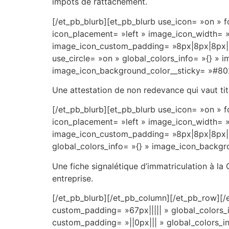
Platincasino
impôts de rattachement.
des
[/et_pb_blurb][et_pb_blurb use_icon= »on »
semaines
icon_placement= »left » image_icon_width= »
Ã
image_icon_custom_padding= »8px|8px|8px|8p
venir.
use_circle= »on » global_colors_info= »{} 
Roulette
image_icon_background_color__sticky= »#80
Légal
Suisse
:
Une attestation de non redevance qui vaut tit
Bien
[/et_pb_blurb][et_pb_blurb use_icon= »on »
que
icon_placement= »left » image_icon_width= »
nous
image_icon_custom_padding= »8px|8px|8px|8
comprenions
global_colors_info= »{} » image_icon_backg
que
trop
Une fiche signalétique d’immatriculation à la
de
entreprise.
bonus
peuvent
[/et_pb_blurb][/et_pb_column][/et_pb_row][/e
nuire
custom_padding= »67px||||| » global_colors_i
Ã
custom_padding= »||0px||| » global_colors_in