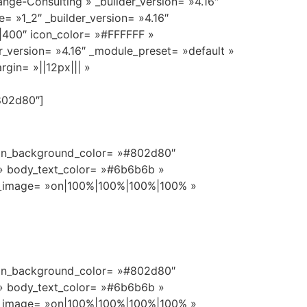
nge-Consulting » _builder_version= »4.16″
= »1_2″ _builder_version= »4.16″
||400″ icon_color= »#FFFFFF »
_version= »4.16″ _module_preset= »default »
gin= »||12px||| »
802d80″]
icon_background_color= »#802d80″
 » body_text_color= »#6b6b6b »
ii_image= »on|100%|100%|100%|100% »
icon_background_color= »#802d80″
 » body_text_color= »#6b6b6b »
ii_image= »on|100%|100%|100%|100% »