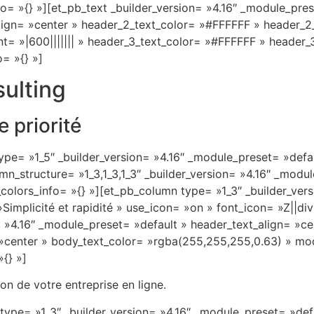
o= »{} »][et_pb_text _builder_version= »4.16″ _module_pre
align= »center » header_2_text_color= »#FFFFFF » header_2
t= »|600||||||| » header_3_text_color= »#FFFFFF » header_
o= »{} »]
ulting
e priorité
pe= »1_5″ _builder_version= »4.16″ _module_preset= »defaul
_structure= »1_3,1_3,1_3″ _builder_version= »4.16″ _modul
olors_info= »{} »][et_pb_column type= »1_3″ _builder_ver
 »Simplicité et rapidité » use_icon= »on » font_icon= »Z||d
»4.16″ _module_preset= »default » header_text_align= »cen
 »center » body_text_color= »rgba(255,255,255,0.63) » mo
{} »]
on de votre entreprise en ligne.
ype= »1_3″ _builder_version= »4.16″ _module_preset= »defa