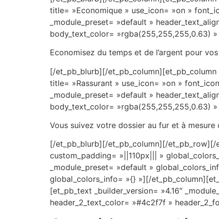
sous
title= »Economique » use_icon= »on » font_ic
que
_module_preset= »default » header_text_align
nous
body_text_color= »rgba(255,255,255,0.63) » 
suggÃ©rons
Economisez du temps et de l’argent pour vos
fortement
est
[/et_pb_blurb][/et_pb_column][et_pb_column t
la
title= »Rassurant » use_icon= »on » font_ico
machine
_module_preset= »default » header_text_align
Ã
body_text_color= »rgba(255,255,255,0.63) » 
sous
Vous suivez votre dossier au fur et à mesure 
Shamans
Dream.
[/et_pb_blurb][/et_pb_column][/et_pb_row][/e
Avis
custom_padding= »||110px||| » global_colors_
Détaillés
_module_preset= »default » global_colors_inf
Sur
global_colors_info= »{} »][/et_pb_column][et
Les
[et_pb_text _builder_version= »4.16″ _module_
Casinos
header_2_text_color= »#4c2f7f » header_2_fon
En