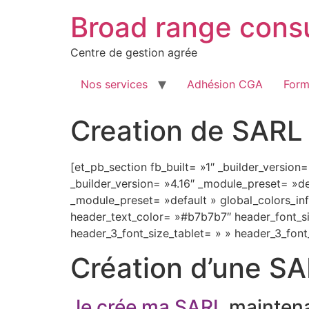
Aller
Meilleur
Broad range consu
au
systÃ¨me
contenu
Centre de gestion agrée
de
roulette
Nos services
Adhésion CGA
Form
de
Creation de SARL
casino
Casino
[et_pb_section fb_built= »1″ _builder_version
Gratuits
_builder_version= »4.16″ _module_preset= »de
Sans
_module_preset= »default » global_colors_info
Dépôt
header_text_color= »#b7b7b7″ header_font_siz
Avec
header_3_font_size_tablet= » » header_3_font
Coupon
:
Création d’une S
Il
n'y
a
Je crée ma SARL
mainten