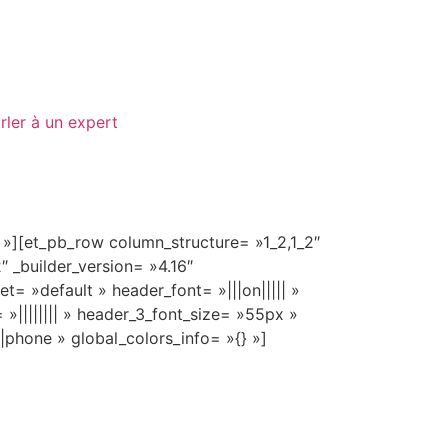
rler à un expert
} »][et_pb_row column_structure= »1_2,1_2″
″ _builder_version= »4.16″
t= »default » header_font= »|||on||||| »
|||||||| » header_3_font_size= »55px »
phone » global_colors_info= »{} »]