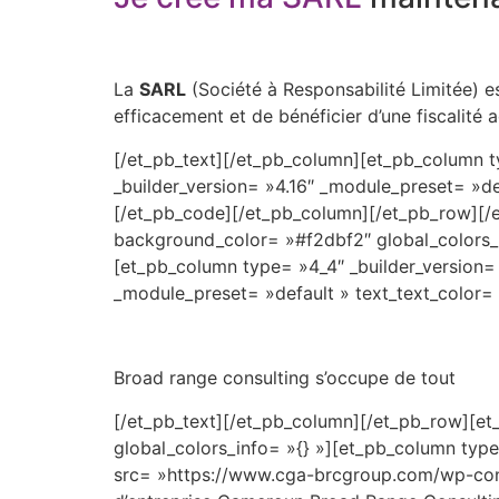
pas
de
fonctionnalitÃ©s
spÃ©ciales
La
SARL
(Société à Responsabilité Limitée) 
sur
efficacement et de bénéficier d’une fiscalité 
le
[/et_pb_text][/et_pb_column][et_pb_column ty
jeu
_builder_version= »4.16″ _module_preset= »defa
de
[/et_pb_code][/et_pb_column][/et_pb_row][/et
base,
background_color= »#f2dbf2″ global_colors_in
mais
[et_pb_column type= »4_4″ _builder_version= 
vous
_module_preset= »default » text_text_color= 
commencez
rapidement
Ã
collecter
Broad range consulting s’occupe de tout
les
[/et_pb_text][/et_pb_column][/et_pb_row][et
jetons
global_colors_info= »{} »][et_pb_column type
nÃ©cessaires
src= »https://www.cga-brcgroup.com/wp-con
pour