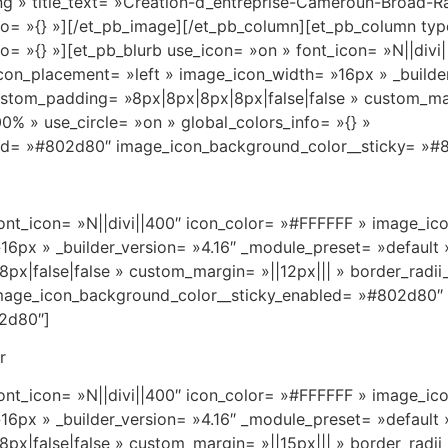
g » title_text= »Creation-d_entreprise-Cameroun-Broad-Ra
fo= »{} »][/et_pb_image][/et_pb_column][et_pb_column type
o= »{} »][et_pb_blurb use_icon= »on » font_icon= »N||divi
n_placement= »left » image_icon_width= »16px » _builder
tom_padding= »8px|8px|8px|8px|false|false » custom_mar
% » use_circle= »on » global_colors_info= »{} »
ed= »#802d80″ image_icon_background_color__sticky= »#
 font_icon= »N||divi||400″ icon_color= »#FFFFFF » image_
16px » _builder_version= »4.16″ _module_preset= »default
px|false|false » custom_margin= »||12px||| » border_rad
» image_icon_background_color__sticky_enabled= »#802d80″
2d80″]
r
 font_icon= »N||divi||400″ icon_color= »#FFFFFF » image_
16px » _builder_version= »4.16″ _module_preset= »default
px|false|false » custom_margin= »||15px||| » border_rad