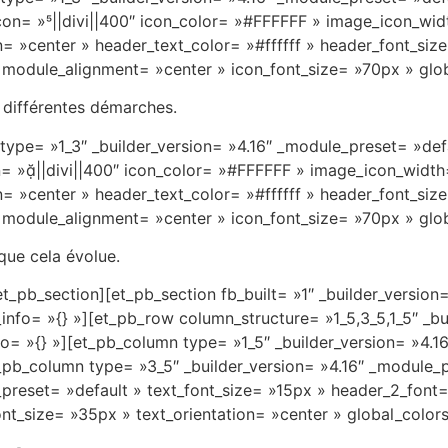
on= »||divi||400″ icon_color= »#FFFFFF » image_icon_widt
= »center » header_text_color= »#ffffff » header_font_siz
module_alignment= »center » icon_font_size= »70px » glob
 différentes démarches.
ype= »1_3″ _builder_version= »4.16″ _module_preset= »defa
n= »||divi||400″ icon_color= »#FFFFFF » image_icon_width
= »center » header_text_color= »#ffffff » header_font_siz
module_alignment= »center » icon_font_size= »70px » glob
que cela évolue.
t_pb_section][et_pb_section fb_built= »1″ _builder_version
info= »{} »][et_pb_row column_structure= »1_5,3_5,1_5″ _bu
o= »{} »][et_pb_column type= »1_5″ _builder_version= »4.1
_pb_column type= »3_5″ _builder_version= »4.16″ _module_pr
preset= »default » text_font_size= »15px » header_2_font= »
t_size= »35px » text_orientation= »center » global_colors