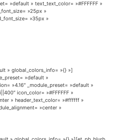
set= »default » text_text_color= »#FFFFFF »
_font_size= »25px »
3_font_size= »35px »
t » global_colors_info= »{} »]
e_preset= »default »
sion= »4.16″ _module_preset= »default »
ivi||400″ icon_color= »#FFFFFF »
ter » header_text_color= »#ffffff »
dule_alignment= »center »
ult » global_colors_info= »{} »][et_pb_blurb